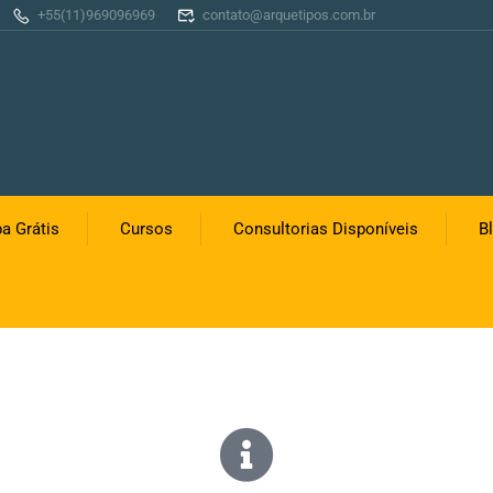
+55(11)969096969
contato@arquetipos.com.br
a Grátis
Cursos
Consultorias Disponíveis
B