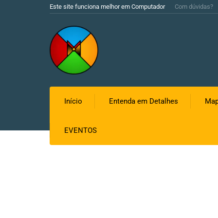
Este site funciona melhor em Computador
Com dúvidas?
Início
Entenda em Detalhes
Map
EVENTOS