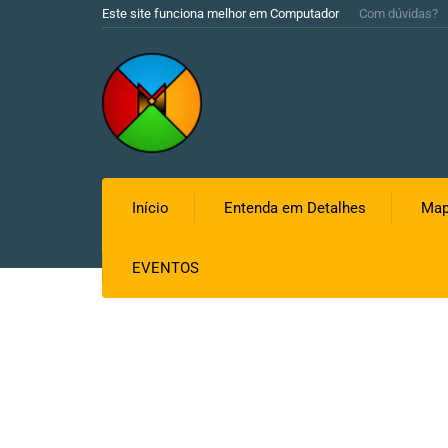
Este site funciona melhor em Computador
Com dúvidas?
Início
Entenda em Detalhes
Map
EVENTOS