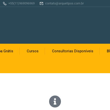
+55(11)969096969
contato@arquetipos.com.br
a Grátis
Cursos
Consultorias Disponíveis
B