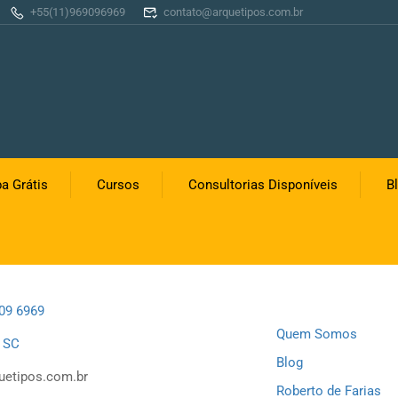
+55(11)969096969
contato@arquetipos.com.br
a Grátis
Cursos
Consultorias Disponíveis
B
EMPRESA
909 6969
Quem Somos
s SC
Blog
uetipos.com.br
Roberto de Farias