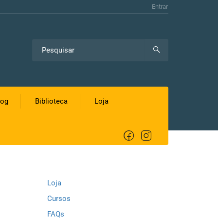
Entrar
log
Biblioteca
Loja
LINKS
Loja
Cursos
FAQs