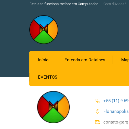
Este site funciona melhor em Computador
Com dúvidas?
Início
Entenda em Detalhes
Map
EVENTOS
+55 (11) 9 6
Florianópoli
contato@arq