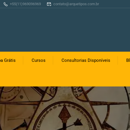
+55(11)969096969
contato@arquetipos.com.br
a Grátis
Cursos
Consultorias Disponíveis
B