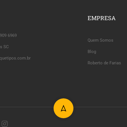
EMPRESA
6909 6969
Quem Somos
is SC
Blog
quetipos.com.br
Roberto de Farias