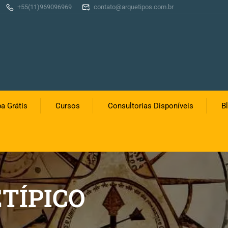
+55(11)969096969
contato@arquetipos.com.br
a Grátis
Cursos
Consultorias Disponíveis
B
TÍPICO