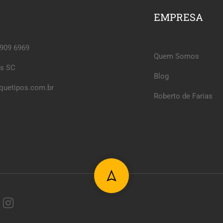
EMPRESA
6909 6969
Quem Somos
is SC
Blog
quetipos.com.br
Roberto de Farias