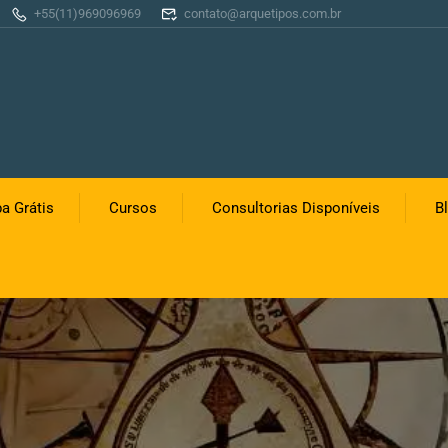
+55(11)969096969
contato@arquetipos.com.br
a Grátis
Cursos
Consultorias Disponíveis
B