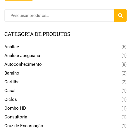
PESQU
CATEGORIA DE PRODUTOS
Análise
(6)
Análise Junguiana
(1)
Autoconhecimento
(8)
Baralho
(2)
Cartilha
(2)
Casal
(1)
Ciclos
(1)
Combo HD
(1)
Consultoria
(1)
Cruz de Encarnação
(1)