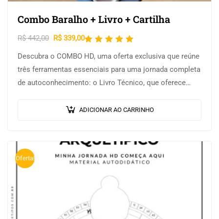
Combo Baralho + Livro + Cartilha
R$
442,00
R$
339,00
Avaliação
5.00
de
Descubra o COMBO HD, uma oferta exclusiva que reúne
5
três ferramentas essenciais para uma jornada completa
de autoconhecimento: o Livro Técnico, que oferece
uma análise profunda das 64 Portas;…
ADICIONAR AO CARRINHO
Oferta!