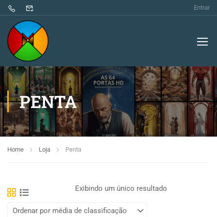
Entrar
PENTA
Home
Loja
Penta
Exibindo um único resultado