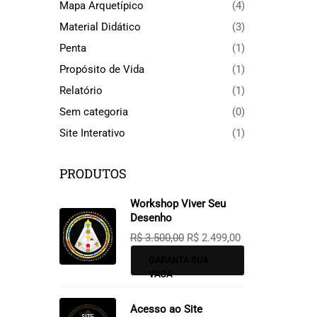
Mapa Arquetípico
(4)
Material Didático
(3)
Penta
(1)
Propósito de Vida
(1)
Relatório
(1)
Sem categoria
(0)
Site Interativo
(1)
PRODUTOS
Workshop Viver Seu
Desenho
R$
3.500,00
R$
2.499,00
GARANTA SUA
VAGA
Acesso ao Site