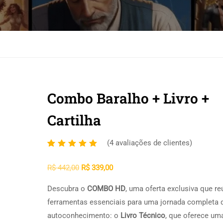
Combo Baralho + Livro +
Cartilha
(
4
avaliações de clientes)
Avaliado
4
como
R$
442,00
R$
339,00
5.00
de
5, com
Descubra o
COMBO HD
, uma oferta exclusiva que re
baseado
ferramentas essenciais para uma jornada completa 
em
autoconhecimento: o
Livro Técnico
, que oferece um
avaliações