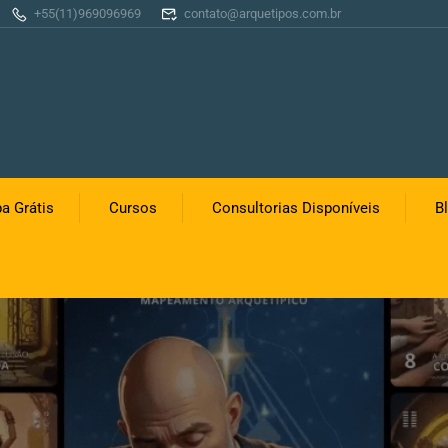
+55(11)969096969
contato@arquetipos.com.br
a Grátis
Cursos
Consultorias Disponíveis
B