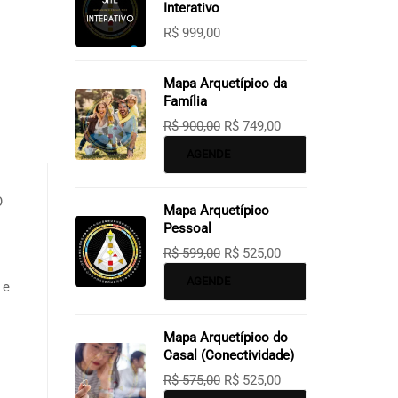
Interativo
R$
999,00
Mapa Arquetípico da
Família
R$
900,00
R$
749,00
AGENDE
O
Mapa Arquetípico
Pessoal
R$
599,00
R$
525,00
AGENDE
 e
Mapa Arquetípico do
Casal (Conectividade)
R$
575,00
R$
525,00