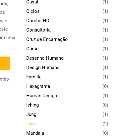
Casal
(1)
ipos
,
Ciclos
(1)
pos
Combo HD
(1)
va e
este
Consultoria
(1)
 em uma
Cruz de Encarnação
(1)
Curso
(1)
Desenho Humano
(1)
O
Design Humano
(1)
Família
(1)
mbo
Hexagrama
(0)
Human Design
(1)
Iching
(0)
Jung
(1)
Livro
(2)
Mandala
(0)