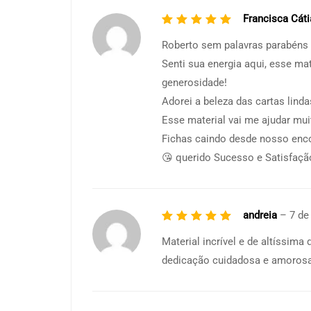
Francisca Cát
Avaliação
5
de 5
Roberto sem palavras parabéns l
Senti sua energia aqui, esse mat
generosidade!
Adorei a beleza das cartas lind
Esse material vai me ajudar mu
Fichas caindo desde nosso encon
😘 querido Sucesso e Satisfação
andreia
–
7 de
Avaliação
5
de 5
Material incrível e de altíssima
dedicação cuidadosa e amorosa 