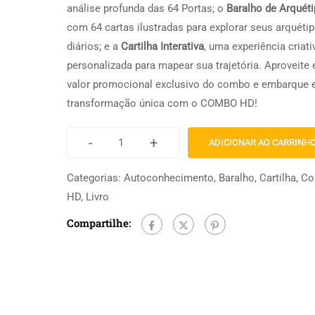
análise profunda das 64 Portas; o
Baralho de Arquét
de
com 64 cartas ilustradas para explorar seus arquéti
clientes
diários; e a
Cartilha Interativa
, uma experiência criati
personalizada para mapear sua trajetória. Aproveite 
valor promocional exclusivo do combo e embarque
transformação única com o COMBO HD!
-
+
ADICIONAR AO CARRINH
Categorias:
Autoconhecimento
,
Baralho
,
Cartilha
,
Co
HD
,
Livro
Compartilhe: