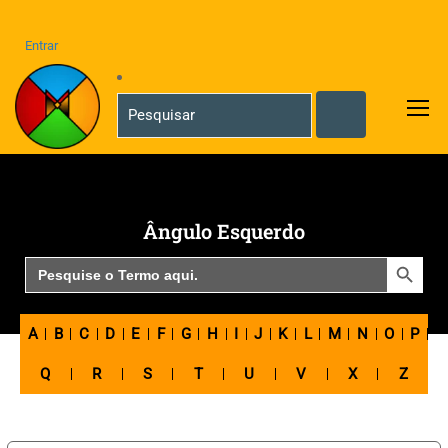
Entrar
Ângulo Esquerdo
SEARCH BUTTON
Search
for:
A
B
C
D
E
F
G
H
I
J
K
L
M
N
O
P
Q
R
S
T
U
V
X
Z