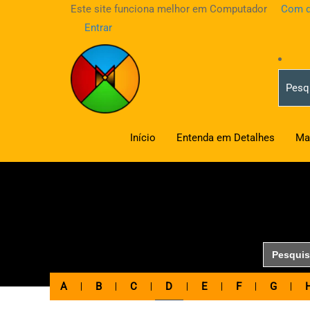
Este site funciona melhor em Computador
Com d
Entrar
Início
Entenda em Detalhes
Ma
Search
for:
A
B
C
D
E
F
G