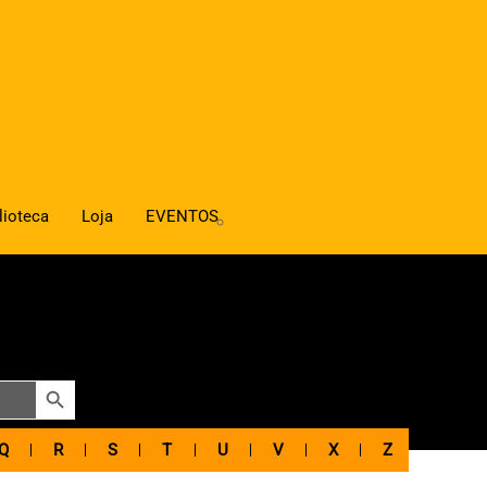
lioteca
Loja
EVENTOS
SEARCH BUTTON
Q
R
S
T
U
V
X
Z