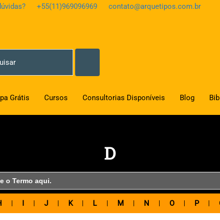
úvidas?
+55(11)969096969
contato@arquetipos.com.br
pa Grátis
Cursos
Consultorias Disponíveis
Blog
Bib
D
H
I
J
K
L
M
N
O
P