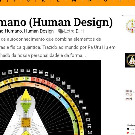
H
I
J
K
L
M
N
O
P
mano (Human Design)
ho Humano
,
Human Design
Letra
D
,
H
de autoconhecimento que combina elementos de
kras e física quântica. Trazido ao mundo por Ra Uru Hu em
hado da nossa personalidade e da forma...