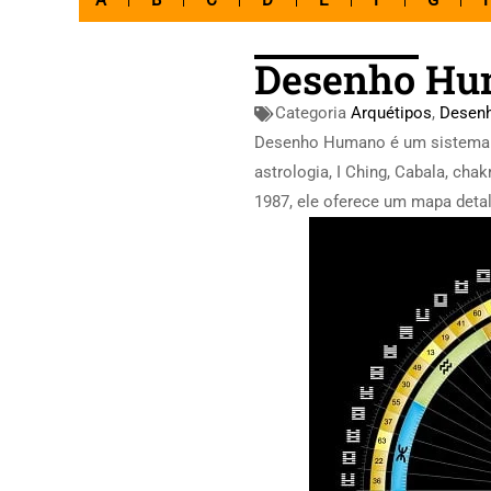
A
B
C
D
E
F
G
Desenho Hu
Categoria
Arquétipos
,
Desen
Desenho Humano é um sistema 
astrologia, I Ching, Cabala, cha
1987, ele oferece um mapa detal