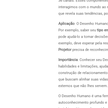
36 canais. Esses componentes
interagimos com o mundo ao n
que revela suas tendências, po
Aplicação
: O Desenho Humano 
Por exemplo, saber seu
tipo e
pode ajudá-lo a tomar decisõ
exemplo, deve esperar pela re
Projetor
precisa de reconhecime
Importância
: Conhecer seu De
habilidades e limitações, aju
construção de relacionamentos
que buscam alinhar suas vida
externos que não lhes servem.
O Desenho Humano é uma ferra
autoconhecimento profundo e 