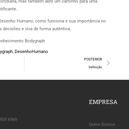
a cotidiana, mas também abre um caminho para uma
tificante.
 Desenho Humano, como funciona e sua importância no
 decisões e viva de forma autêntica.
nhecimento Bodygraph
ygraph
,
DesenhoHumano
POSTERIOR
Definição
EMPRESA
6909 6969
Quem Somos