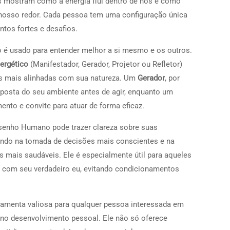
 mostram como a energia flui dentro de nós e como
osso redor. Cada pessoa tem uma configuração única
ntos fortes e desafios.
é usado para entender melhor a si mesmo e os outros.
nergético
(Manifestador, Gerador, Projetor ou Refletor)
es mais alinhadas com sua natureza. Um
Gerador
, por
sposta do seu ambiente antes de agir, enquanto um
nto e convite para atuar de forma eficaz.
senho Humano pode trazer clareza sobre suas
dando na tomada de decisões mais conscientes e na
 mais saudáveis. Ele é especialmente útil para aqueles
s com seu verdadeiro eu, evitando condicionamentos
menta valiosa para qualquer pessoa interessada em
no desenvolvimento pessoal. Ele não só oferece