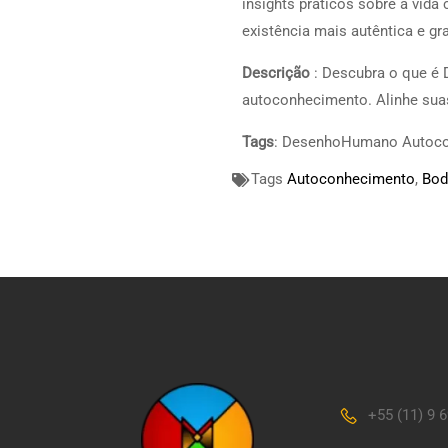
insights práticos sobre a vid
existência mais autêntica e gra
Descrição
: Descubra o que é
autoconhecimento. Alinhe suas
Tags
: DesenhoHumano Autoco
Tags
Autoconhecimento
,
Bod
+55 (11) 9 