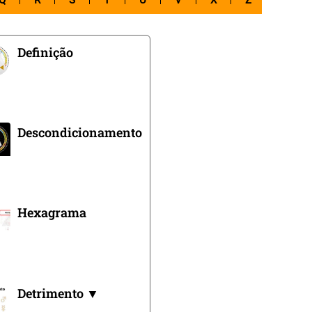
Q
R
S
T
U
V
X
Z
Definição
Descondicionamento
Hexagrama
Detrimento ▼