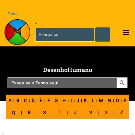
Entrar
DesenhoHumano
SEARCH BUTTON
Search
for:
A
B
C
D
E
F
G
H
I
J
K
L
M
N
O
P
Q
R
S
T
U
V
X
Z