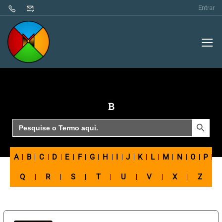
Entrar
B
SEARCH BUTTON
Search
for:
A
B
C
D
E
F
G
H
I
J
K
L
M
N
O
P
Q
R
S
T
U
V
X
Z