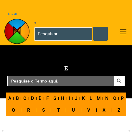
Entrar
E
SEARCH BUTTON
Search
for:
A
B
C
D
E
F
G
H
I
J
K
L
M
N
O
P
Q
R
S
T
U
V
X
Z