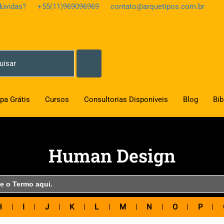
úvidas?
+55(11)969096969
contato@arquetipos.com.br
pa Grátis
Cursos
Consultorias Disponíveis
Blog
Bib
Human Design
H
I
J
K
L
M
N
O
P