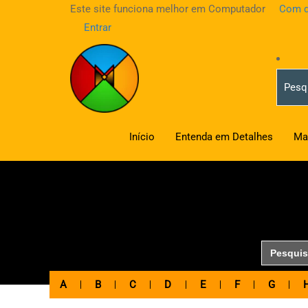
Este site funciona melhor em Computador
Com d
Entrar
Início
Entenda em Detalhes
Ma
Search
for:
A
B
C
D
E
F
G