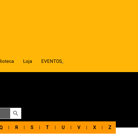
lioteca
Loja
EVENTOS
SEARCH BUTTON
Q
R
S
T
U
V
X
Z