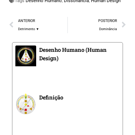
Tags
Desenho Humano
,
Dissonância
,
Human Design
ANTERIOR
POSTERIOR
Detrimento ▼
Dominância
Desenho Humano (Human
Design)
Definição