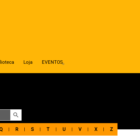
lioteca
Loja
EVENTOS
SEARCH BUTTON
Q
R
S
T
U
V
X
Z