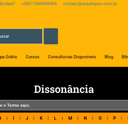
úvidas?
+55(11)969096969
contato@arquetipos.com.br
pa Grátis
Cursos
Consultorias Disponíveis
Blog
Bib
Dissonância
H
I
J
K
L
M
N
O
P