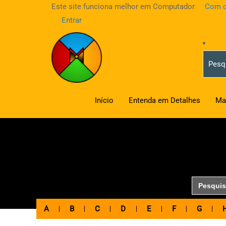
Este site funciona melhor em Computador
Com d
Entrar
Início
Entenda em Detalhes
Ma
Search
for:
A
B
C
D
E
F
G