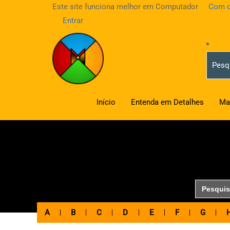
Este site funciona melhor em Computador
Com d
Entrar
Início
Entenda em Detalhes
Ma
Search
for:
A
B
C
D
E
F
G