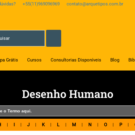
úvidas?
+55(11)969096969
contato@arquetipos.com.br
pa Grátis
Cursos
Consultorias Disponíveis
Blog
Bib
Desenho Humano
H
I
J
K
L
M
N
O
P