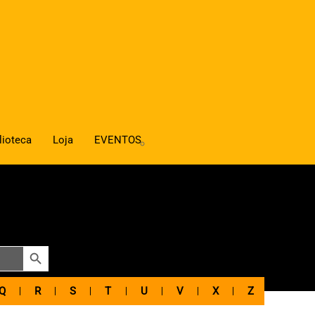
lioteca
Loja
EVENTOS
SEARCH BUTTON
Q
R
S
T
U
V
X
Z