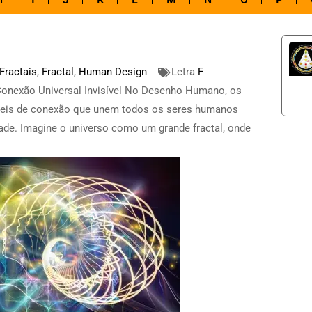
H
I
J
K
L
M
N
O
P
Fractais
,
Fractal
,
Human Design
Letra
F
Conexão Universal Invisível No Desenho Humano, os
íveis de conexão que unem todos os seres humanos
dade. Imagine o universo como um grande fractal, onde