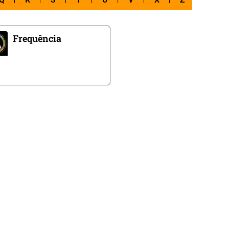
Q
R
S
T
U
V
X
Z
Frequência