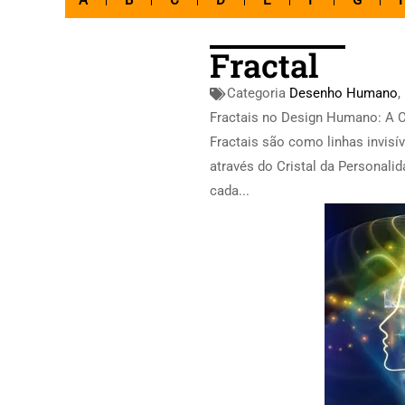
A
B
C
D
E
F
G
Fractal
Categoria
Desenho Humano
,
Fractais no Design Humano: A 
Fractais são como linhas invis
através do Cristal da Personali
cada...