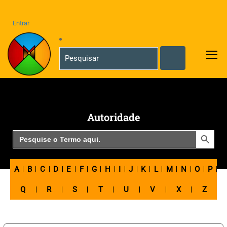
Entrar
Autoridade
SEARCH BUTTON
Search
for:
A
B
C
D
E
F
G
H
I
J
K
L
M
N
O
P
Q
R
S
T
U
V
X
Z