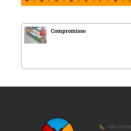
A
B
C
D
E
F
G
Compromisso
+55 (11) 9 