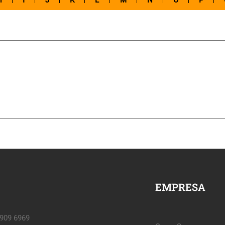
H
I
J
K
L
M
N
O
P
EMPRESA
6909 6969