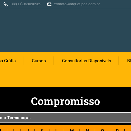
+55(11)969096969
contato@arquetipos.com.br
a Grátis
Cursos
Consultorias Disponíveis
B
Compromisso