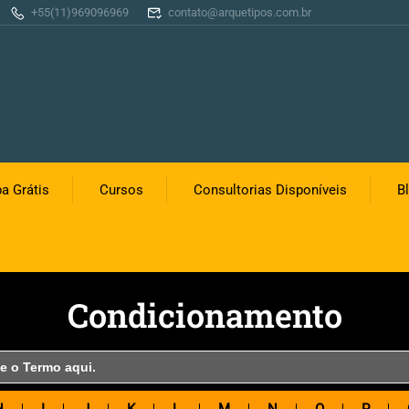
+55(11)969096969
contato@arquetipos.com.br
a Grátis
Cursos
Consultorias Disponíveis
B
Condicionamento