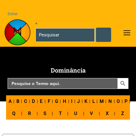
Entrar
Dominância
SEARCH BUTTON
Search
for:
A
B
C
D
E
F
G
H
I
J
K
L
M
N
O
P
Q
R
S
T
U
V
X
Z