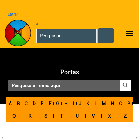
Entrar
Portas
SEARCH BUTTON
Search
for:
A
B
C
D
E
F
G
H
I
J
K
L
M
N
O
P
Q
R
S
T
U
V
X
Z