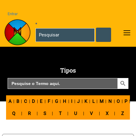
Entrar
Tipos
SEARCH BUTTON
Search
for:
A
B
C
D
E
F
G
H
I
J
K
L
M
N
O
P
Q
R
S
T
U
V
X
Z