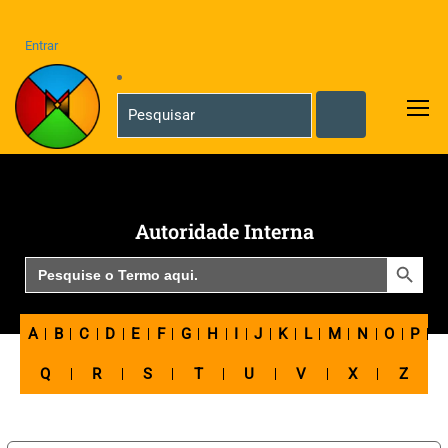
Entrar
Autoridade Interna
SEARCH BUTTON
Search
for:
A
B
C
D
E
F
G
H
I
J
K
L
M
N
O
P
Q
R
S
T
U
V
X
Z