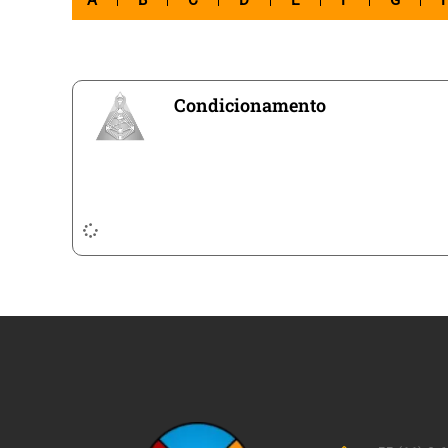
A
B
C
D
E
F
G
Condicionamento