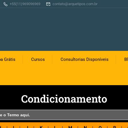
+55(11)969096969
contato@arquetipos.com.br
a Grátis
Cursos
Consultorias Disponíveis
B
Condicionamento