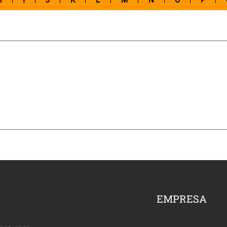
H
I
J
K
L
M
N
O
P
EMPRESA