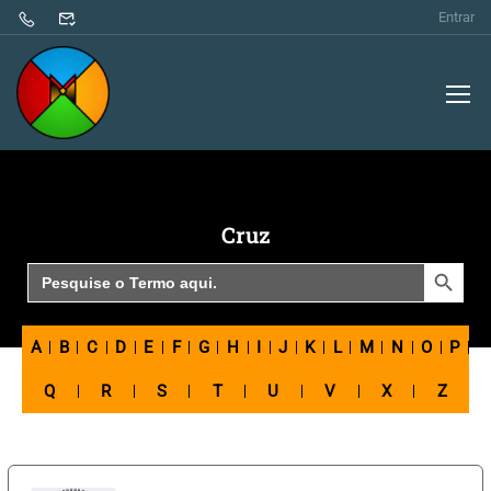
Entrar
Cruz
SEARCH BUTTON
Search
for:
A
B
C
D
E
F
G
H
I
J
K
L
M
N
O
P
Q
R
S
T
U
V
X
Z