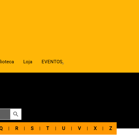
lioteca
Loja
EVENTOS
SEARCH BUTTON
Q
R
S
T
U
V
X
Z