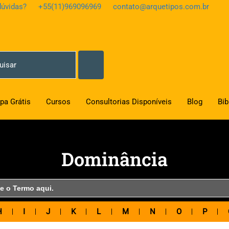
úvidas?
+55(11)969096969
contato@arquetipos.com.br
pa Grátis
Cursos
Consultorias Disponíveis
Blog
Bib
Dominância
H
I
J
K
L
M
N
O
P