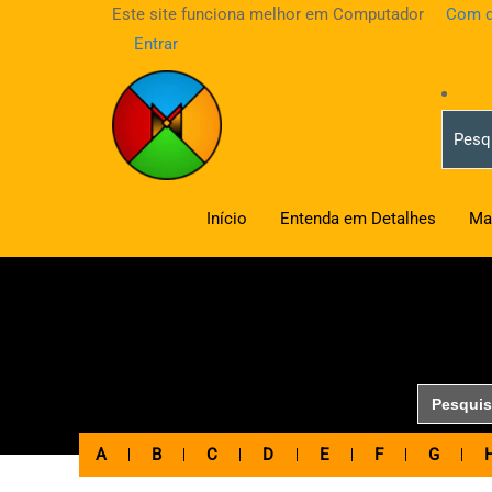
Este site funciona melhor em Computador
Com d
Entrar
Início
Entenda em Detalhes
Ma
Search
for:
A
B
C
D
E
F
G