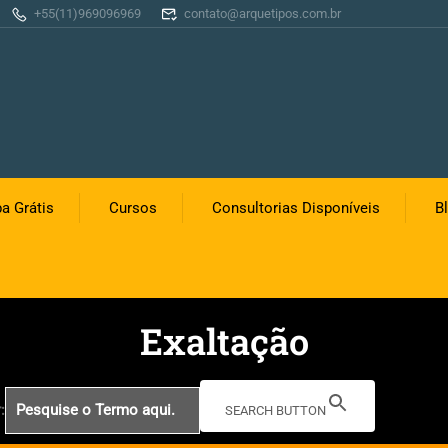
+55(11)969096969
contato@arquetipos.com.br
a Grátis
Cursos
Consultorias Disponíveis
B
Exaltação
:
SEARCH BUTTON