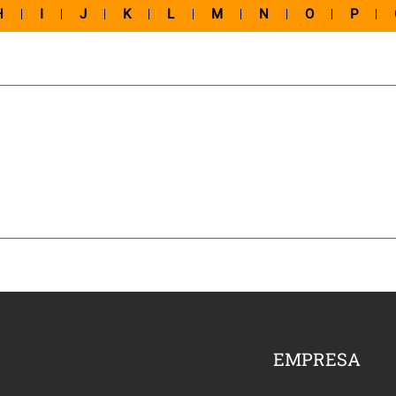
H
I
J
K
L
M
N
O
P
EMPRESA