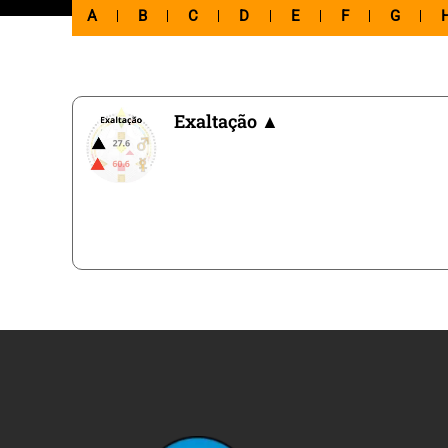
A
B
C
D
E
F
G
Exaltação ▲