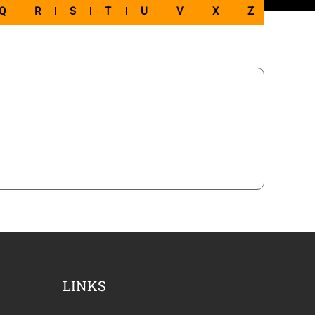
Q
R
S
T
U
V
X
Z
LINKS