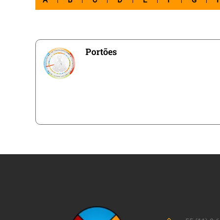
A
B
C
D
E
F
G
Portões