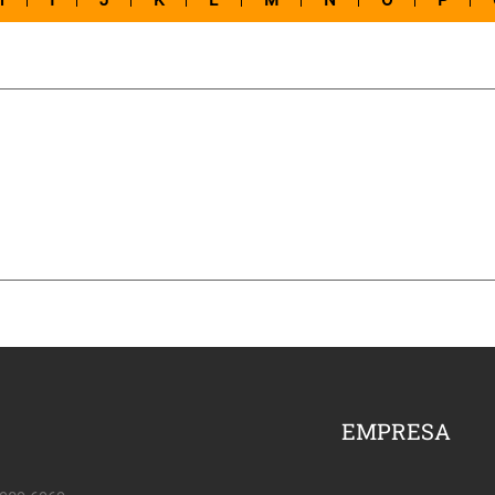
H
I
J
K
L
M
N
O
P
EMPRESA