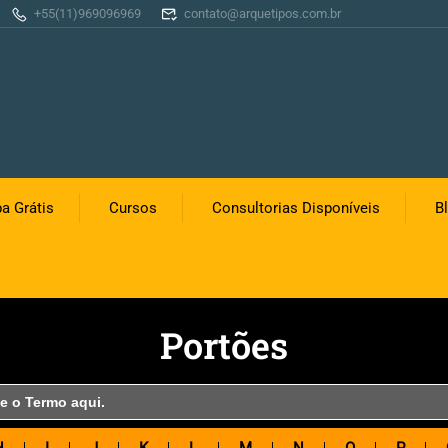
+55(11)969096969
contato@arquetipos.com.br
a Grátis
Cursos
Consultorias Disponíveis
B
Portões