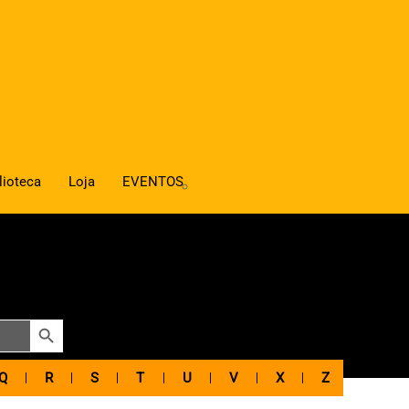
lioteca
Loja
EVENTOS
SEARCH BUTTON
Q
R
S
T
U
V
X
Z