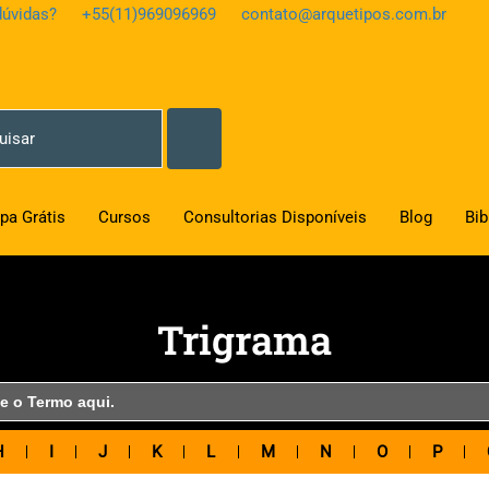
úvidas?
+55(11)969096969
contato@arquetipos.com.br
pa Grátis
Cursos
Consultorias Disponíveis
Blog
Bib
Trigrama
H
I
J
K
L
M
N
O
P