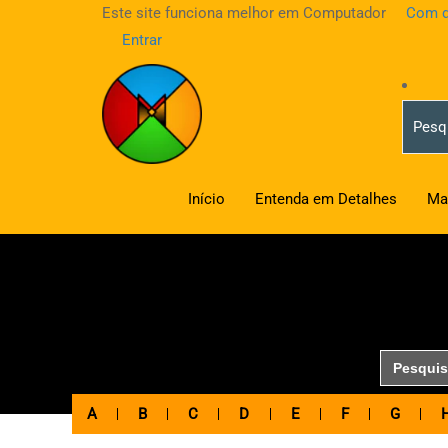
Este site funciona melhor em Computador
Com d
Entrar
Início
Entenda em Detalhes
Ma
Search
for:
A
B
C
D
E
F
G