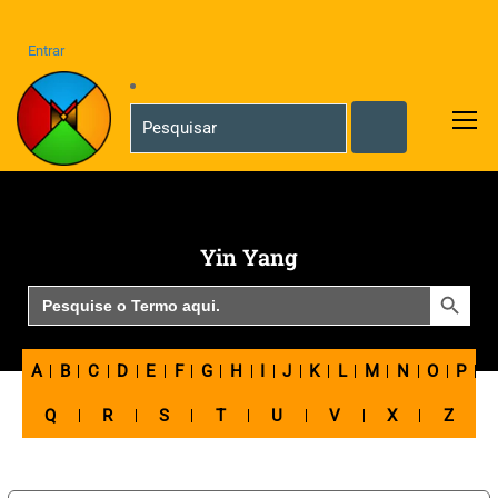
Entrar
Yin Yang
SEARCH BUTTON
Search
for:
A
B
C
D
E
F
G
H
I
J
K
L
M
N
O
P
Q
R
S
T
U
V
X
Z