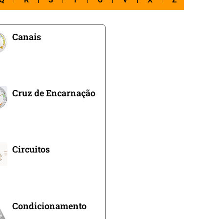
Q
R
S
T
U
V
X
Z
Canais
Cruz de Encarnação
Circuitos
Condicionamento