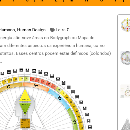
H
I
J
K
L
M
N
O
P
 Humano
,
Human Design
Letra
C
Energia são nove áreas no Bodygraph ou Mapa do
m diferentes aspectos da experiência humana, como
stintos. Esses centros podem estar definidos (coloridos)
..