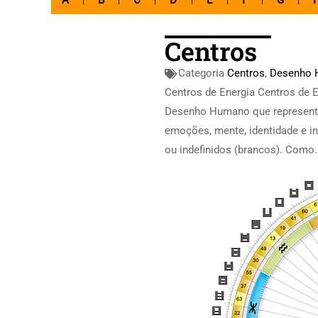
A
B
C
D
E
F
G
Centros
Categoria
Centros
,
Desenho
Centros de Energia Centros de 
Desenho Humano que representa
emoções, mente, identidade e in
ou indefinidos (brancos). Como.