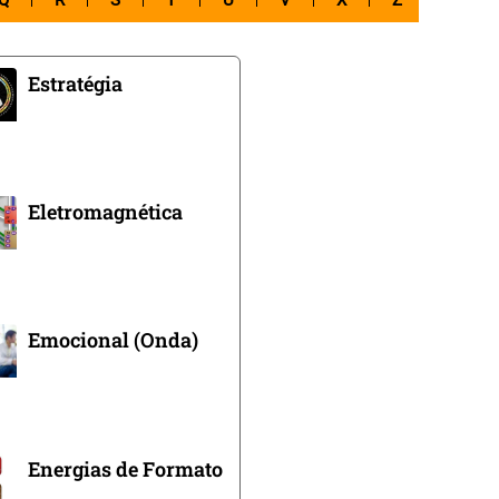
Q
R
S
T
U
V
X
Z
Estratégia
Eletromagnética
Emocional (Onda)
Energias de Formato