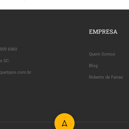
EMPRESA
6909 6969
Quem Somos
is SC
Blog
quetipos.com.br
Roberto de Farias