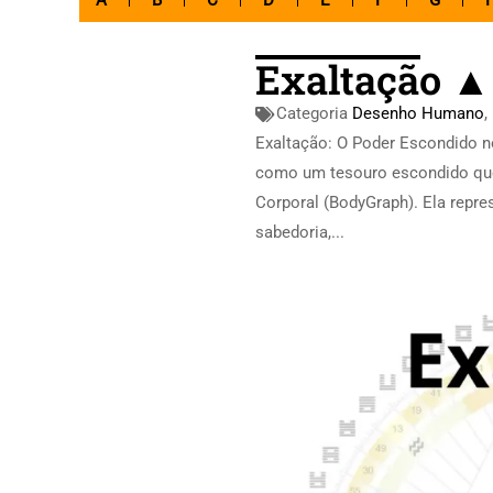
A
B
C
D
E
F
G
Exaltação ▲
Categoria
Desenho Humano
,
Exaltação: O Poder Escondido 
como um tesouro escondido que
Corporal (BodyGraph). Ela repre
sabedoria,...