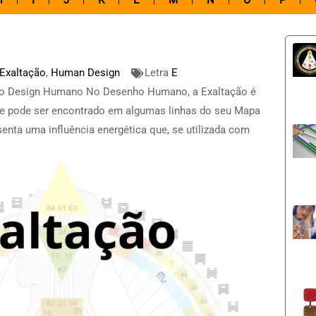
H
I
J
K
L
M
N
O
P
Exaltação
,
Human Design
Letra
E
no Design Humano No Desenho Humano, a Exaltação é
 pode ser encontrado em algumas linhas do seu Mapa
senta uma influência energética que, se utilizada com