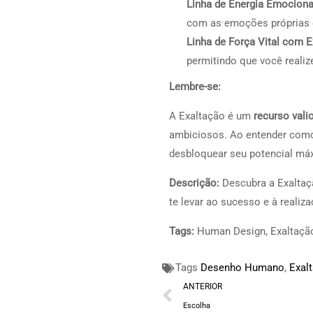
Linha de Energia Emociona
com as emoções próprias 
Linha de Força Vital com E
permitindo que você realiz
Lembre-se:
A Exaltação é um
recurso vali
ambiciosos. Ao entender como 
desbloquear seu potencial máxi
Descrição:
Descubra a Exalta
te levar ao sucesso e à realiz
Tags:
Human Design, Exaltação
Tags
Desenho Humano
,
Exal
ANTERIOR
Escolha