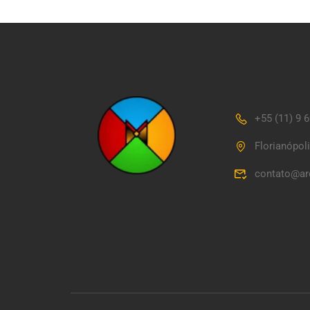
+55 (11) 9 
Florianópol
contato@ar